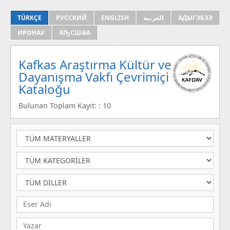
TÜRKÇE
РУССКИЙ
ENGLISH
العربية
АДЫГЭБЗЭ
ИРОНАУ
АҦСШӘА
Kafkas Araştırma Kültür ve
Dayanışma Vakfı Çevrimiçi
Kataloğu
Bulunan Toplam Kayıt: : 10