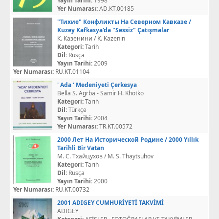
Yayın Tarihi:
1998
Yer Numarası:
AD.KT.00185
"Тихие" Конфликты На Северном Кавказе /
Kuzey Kafkasya'da "Sessiz" Çatışmalar
К. Казенини / K. Kazenin
Kategori:
Tarih
Dil:
Rusça
Yayın Tarihi:
2009
Yer Numarası:
RU.KT.01104
' Ada ' Medeniyeti Çerkesya
Bella S. Agrba - Samir H. Khotko
Kategori:
Tarih
Dil:
Türkçe
Yayın Tarihi:
2004
Yer Numarası:
TR.KT.00572
2000 Лет На Исторической Родине / 2000 Yıllık
Tarihli Bir Vatan
М. С. Тхайцухов / M. S. Thaytsuhov
Kategori:
Tarih
Dil:
Rusça
Yayın Tarihi:
2000
Yer Numarası:
RU.KT.00732
2001 ADIGEY CUMHURİYETİ TAKVİMİ
ADIGEY