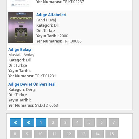
Yer Numarası:
TR.KT.02237
Adıge Alfabeleri
Fahri Huvaj
Kategori:
Dil
Dil:
Türkçe
Yayın Tarihi:
2000
Yer Numarası:
TR.T.00686
Adığe Bakışı
Mustafa Avdaş
Kategori:
Dil
Dil:
Türkçe
Yayın Tarihi:
Yer Numarası:
TR.KT.01231
Adige Devlet Üniversitesi
Kategori:
Dergi
Dil:
Türkçe
Yayın Tarihi:
Yer Numarası:
SY.D.TD.0063
1
2
3
4
5
6
7
8
9
10
11
12
13
14
15