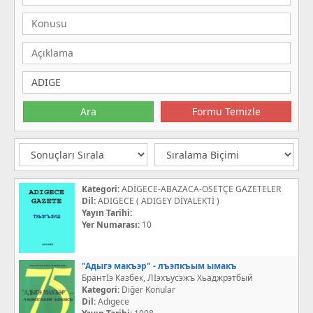
Kategori:
ADİGECE-ABAZACA-OSETÇE GAZETELER
Dil:
ADIGECE ( ADIGEY DİYALEKTİ )
Yayın Tarihi:
Yer Numarası:
10
"Адыгэ макъэр" - лъэпкъым ымакъ
БрантІэ Казбек, ЛІэхъусэжъ Хьаджрэтбый
Kategori:
Diğer Konular
Dil:
Adıgece