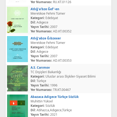
Yer Numarası:
RU.KT.01126
A'dığ'a'bze Ğef'-en
Meretıkoe Fehmi Tümer
Kategori:
Edebiyat
Dil:
Adıgece
Yayın Tarihi:
2007
Yer Numarası:
AD.KT.00352
A'dığ'abze Ğıbzexer
Meretıkoe Fehmi Tümer
Kategori:
Edebiyat
Dil:
Adıgece
Yayın Tarihi:
2007
Yer Numarası:
AD.KT.00353
A.S. Carımov
TC Dışişleri Bakanlığı
Kategori:
Uluslar arası İlişkiler-Siyaset Bilimi
Dil:
Türkçe
Yayın Tarihi:
1996
Yer Numarası:
TR.KT.00467
Abazaca Adigece Türkçe Sözlük
Muhittin Yüksel
Kategori:
Sözlük
Dil:
Abhazca,Adıgece,Türkçe
Yayın Tarihi:
2021