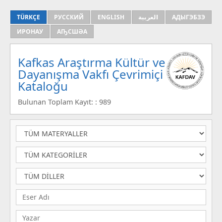
TÜRKÇE
РУССКИЙ
ENGLISH
العربية
АДЫГЭБЗЭ
ИРОНАУ
АҦСШӘА
Kafkas Araştırma Kültür ve
Dayanışma Vakfı Çevrimiçi
Kataloğu
Bulunan Toplam Kayıt: : 989