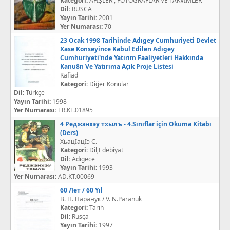
Kategori:
AFİŞLER , FOTOĞRAFLAR VE TAKVİMLER
Dil:
RUSCA
Yayın Tarihi:
2001
Yer Numarası:
70
23 Ocak 1998 Tarihinde Adıgey Cumhuriyeti Devlet
Xase Konseyince Kabul Edilen Adıgey
Cumhuriyeti'nde Yatırım Faaliyetleri Hakkında
Kanu8n Ve Yatırıma Açık Proje Listesi
Kafiad
Kategori:
Diğer Konular
Dil:
Türkçe
Yayın Tarihi:
1998
Yer Numarası:
TR.KT.01895
4 Реджэнхэу тхылъ - 4.Sınıflar için Okuma Kitabı
(Ders)
ХьацIацIэ С.
Kategori:
Dil,Edebiyat
Dil:
Adıgece
Yayın Tarihi:
1993
Yer Numarası:
AD.KT.00069
60 Лет / 60 Yıl
В. Н. Паранук / V. N.Paranuk
Kategori:
Tarih
Dil:
Rusça
Yayın Tarihi:
1997