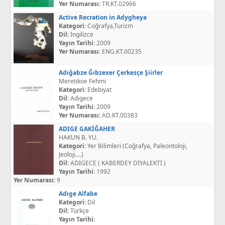
Yer Numarası:
TR.KT.02966
Active Recration in Adygheya
Kategori:
Coğrafya,Turizm
Dil:
İngilizce
Yayın Tarihi:
2009
Yer Numarası:
ENG.KT.00235
Adığabze Ğıbzexer Çerkesçe Şiirler
Meretıkoe Fehmi
Kategori:
Edebiyat
Dil:
Adıgece
Yayın Tarihi:
2009
Yer Numarası:
AD.KT.00383
ADIGE GAKİĞAHER
HAKUN B. YU.
Kategori:
Yer Bilimleri (Coğrafya, Paleontoloji,
Jeoloji….)
Dil:
ADIGECE ( KABERDEY DİYALEKTİ )
Yayın Tarihi:
1992
Yer Numarası:
9
Adıge Alfabe
Kategori:
Dil
Dil:
Türkçe
Yayın Tarihi: