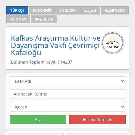
TÜRKÇE
РУССКИЙ
ENGLISH
العربية
АДЫГЭБЗЭ
ИРОНАУ
АҦСШӘА
Kafkas Araştırma Kültür ve
Dayanışma Vakfı Çevrimiçi
Kataloğu
Bulunan Toplam Kayıt: : 14287