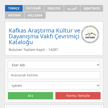
TÜRKÇE
РУССКИЙ
ENGLISH
العربية
АДЫГЭБЗЭ
ИРОНАУ
АҦСШӘА
Kafkas Araştırma Kültür ve
Dayanışma Vakfı Çevrimiçi
Kataloğu
Bulunan Toplam Kayıt: : 14287