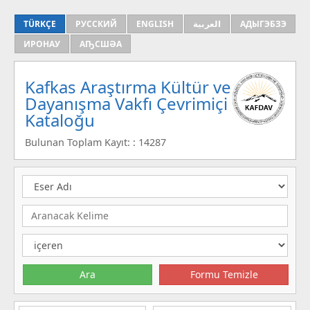
TÜRKÇE
РУССКИЙ
ENGLISH
العربية
АДЫГЭБЗЭ
ИРОНАУ
АҦСШӘА
Kafkas Araştırma Kültür ve
Dayanışma Vakfı Çevrimiçi
Kataloğu
Bulunan Toplam Kayıt: : 14287