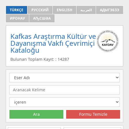
TÜRKÇE
РУССКИЙ
ENGLISH
العربية
АДЫГЭБЗЭ
ИРОНАУ
АҦСШӘА
Kafkas Araştırma Kültür ve
Dayanışma Vakfı Çevrimiçi
Kataloğu
Bulunan Toplam Kayıt: : 14287