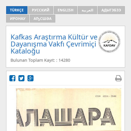
TÜRKÇE
РУССКИЙ
ENGLISH
العربية
АДЫГЭБЗЭ
ИРОНАУ
АҦСШӘА
Kafkas Araştırma Kültür ve
Dayanışma Vakfı Çevrimiçi
Kataloğu
Bulunan Toplam Kayıt: : 14280