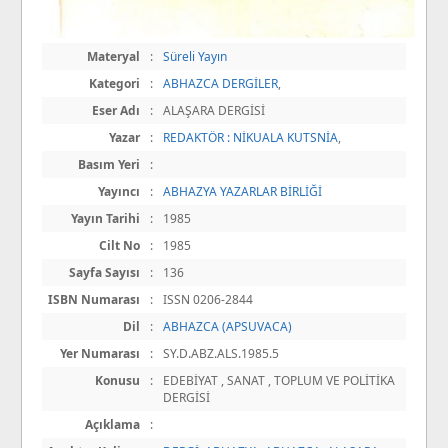
Materyal
:
Süreli Yayın
Kategori
:
ABHAZCA DERGİLER
,
Eser Adı
:
ALAŞARA DERGİSİ
Yazar
:
REDAKTÖR : NİKUALA KUTSNİA
,
Basım Yeri
:
Yayıncı
:
ABHAZYA YAZARLAR BİRLİĞİ
Yayın Tarihi
:
1985
Cilt No
:
1985
Sayfa Sayısı
:
136
ISBN Numarası
:
ISSN 0206-2844
Dil
:
ABHAZCA (APSUVACA)
Yer Numarası
:
SY.D.ABZ.ALS.1985.5
Konusu
:
EDEBİYAT , SANAT , TOPLUM VE POLİTİKA
DERGİSİ
Açıklama
: