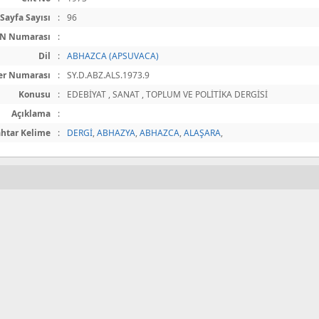
Sayfa Sayısı
:
96
BN Numarası
:
Dil
:
ABHAZCA (APSUVACA)
er Numarası
:
SY.D.ABZ.ALS.1973.9
Konusu
:
EDEBİYAT , SANAT , TOPLUM VE POLİTİKA DERGİSİ
Açıklama
:
htar Kelime
:
DERGİ
,
ABHAZYA
,
ABHAZCA
,
ALAŞARA
,