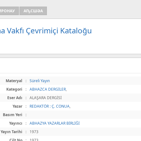
ИРОНАУ
АҦСШӘА
a Vakfı Çevrimiçi Kataloğu
Materyal
:
Süreli Yayın
Kategori
:
ABHAZCA DERGİLER
,
Eser Adı
:
ALAŞARA DERGİSİ
Yazar
:
REDAKTÖR : Ç. CONUA
,
Basım Yeri
:
Yayıncı
:
ABHAZYA YAZARLAR BİRLİĞİ
Yayın Tarihi
:
1973
Cilt No
:
1973