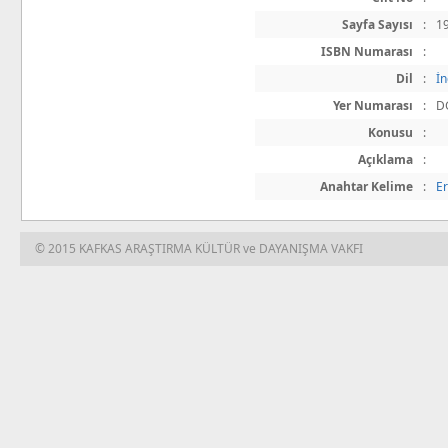
Sayfa Sayısı
:
1
ISBN Numarası
:
Dil
:
İn
Yer Numarası
:
D
Konusu
:
Açıklama
:
Anahtar Kelime
:
E
© 2015 KAFKAS ARAŞTIRMA KÜLTÜR ve DAYANIŞMA VAKFI