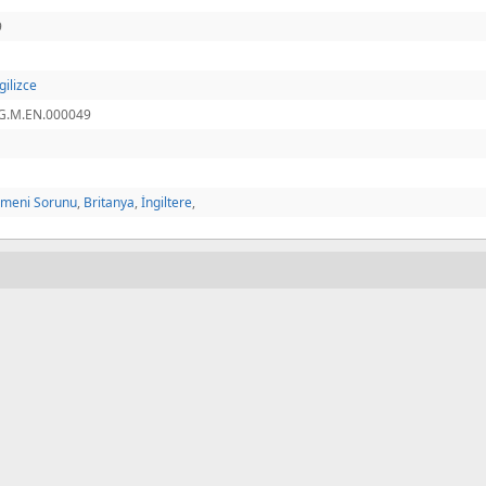
9
gilizce
G.M.EN.000049
rmeni Sorunu
,
Britanya
,
İngiltere
,