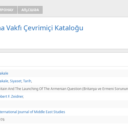
ИРОНАУ
АҦСШӘА
a Vakfı Çevrimiçi Kataloğu
akale
akale
,
Siyaset
,
Tarih
,
ritain And The Launching Of The Armenian Question (Britanya ve Ermeni Sorunun
bert F. Zeidner
,
ternational Journal of Middle East Studies
976