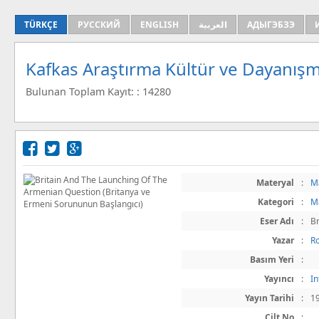
TÜRKÇE
РУССКИЙ
ENGLISH
العربية
АДЫГЭБЗЭ
Kafkas Araştırma Kültür ve Dayanışm
Bulunan Toplam Kayıt: : 14280
Materyal
:
M
Kategori
:
M
Eser Adı
:
B
Yazar
:
Ro
Basım Yeri
:
Yayıncı
:
In
Yayın Tarihi
:
1
Cilt No
: