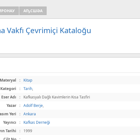
ИРОНАУ
АҦСШӘА
a Vakfı Çevrimiçi Kataloğu
Materyal
:
Kitap
Kategori
:
Tarih
,
Eser Adı
:
Kafkasyalı Dağlı Kavimlerin Kısa Tasfiri
Yazar
:
Adolf Berje
,
asım Yeri
:
Ankara
Yayıncı
:
Kafkas Derneği
yın Tarihi
:
1999
Cilt No
: