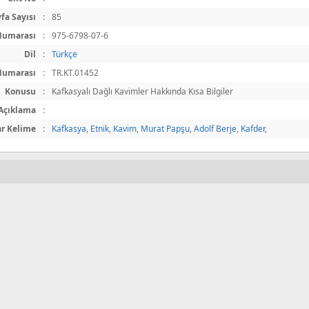
fa Sayısı
:
85
Numarası
:
975-6798-07-6
Dil
:
Türkçe
Numarası
:
TR.KT.01452
Konusu
:
Kafkasyalı Dağlı Kavimler Hakkında Kısa Bilgiler
Açıklama
:
r Kelime
:
Kafkasya
,
Etnik
,
Kavim
,
Murat Papşu
,
Adolf Berje
,
Kafder
,