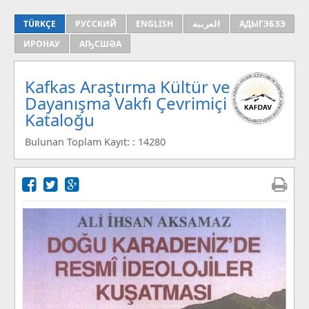
TÜRKÇE
РУССКИЙ
ENGLISH
العربية
АДЫГЭБЗЭ
ИРОНАУ
АҦСШӘА
Kafkas Araştırma Kültür ve
Dayanışma Vakfı Çevrimiçi
Kataloğu
Bulunan Toplam Kayıt: : 14280