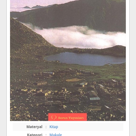
Materyal
:
Kitap
Kategori
:
Makale
,