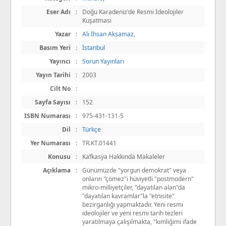
Eser Adı
:
Doğu Karadeniz'de Resmi İdeolojiler
Kuşatması
Yazar
:
Ali İhsan Aksamaz
,
Basım Yeri
:
İstanbul
Yayıncı
:
Sorun Yayınları
Yayın Tarihi
:
2003
Cilt No
:
Sayfa Sayısı
:
152
ISBN Numarası
:
975-431-131-5
Dil
:
Türkçe
Yer Numarası
:
TR.KT.01441
Konusu
:
Kafkasya Hakkında Makaleler
Açıklama
:
Günümüzde "yorgun demokrat" veya
onların "çömez"i hüviyetli "postmodern"
mikro-milliyetçiler, "dayatılan alan"da
"dayatılan kavramlar"la "etnisite"
bezirganlığı yapmaktadır. Yeni resmi
ideolojiler ve yeni resmi tarih tezleri
yaratılmaya çalışılmakta, "kimliğimi ifade