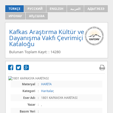
TÜRKÇE
РУССКИЙ
ENGLISH
العربية
АДЫГЭБЗЭ
ИРОНАУ
АҦСШӘА
Kafkas Araştırma Kültür ve
Dayanışma Vakfı Çevrimiçi
Kataloğu
Bulunan Toplam Kayıt: : 14280
Materyal
:
HARİTA
Kategori
:
Haritalar
,
Eser Adı
:
1801 KAFKASYA HARİTASI
Yazar
:
,
Basım Yeri
: