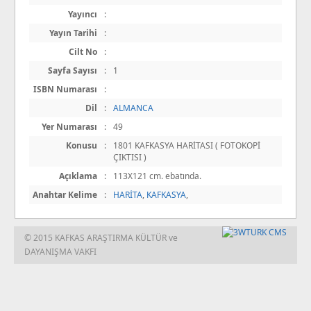
Yayıncı
:
Yayın Tarihi
:
Cilt No
:
Sayfa Sayısı
:
1
ISBN Numarası
:
Dil
:
ALMANCA
Yer Numarası
:
49
Konusu
:
1801 KAFKASYA HARİTASI ( FOTOKOPİ
ÇIKTISI )
Açıklama
:
113X121 cm. ebatında.
Anahtar Kelime
:
HARİTA
,
KAFKASYA
,
© 2015 KAFKAS ARAŞTIRMA KÜLTÜR ve
DAYANIŞMA VAKFI