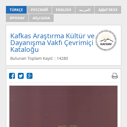
TÜRKÇE
РУССКИЙ
ENGLISH
العربية
АДЫГЭБЗЭ
ИРОНАУ
АҦСШӘА
Kafkas Araştırma Kültür ve
Dayanışma Vakfı Çevrimiçi
Kataloğu
Bulunan Toplam Kayıt: : 14280