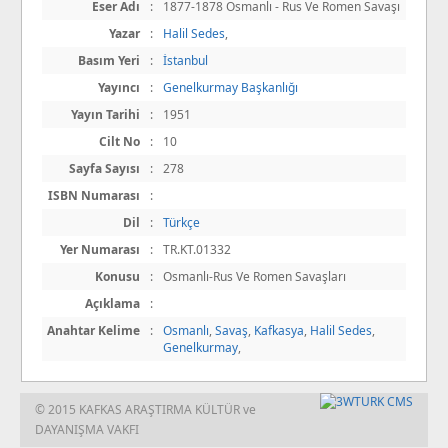
Eser Adı
:
1877-1878 Osmanlı - Rus Ve Romen Savaşı
Yazar
:
Halil Sedes
,
Basım Yeri
:
İstanbul
Yayıncı
:
Genelkurmay Başkanlığı
Yayın Tarihi
:
1951
Cilt No
:
10
Sayfa Sayısı
:
278
ISBN Numarası
:
Dil
:
Türkçe
Yer Numarası
:
TR.KT.01332
Konusu
:
Osmanlı-Rus Ve Romen Savaşları
Açıklama
:
Anahtar Kelime
:
Osmanlı
,
Savaş
,
Kafkasya
,
Halil Sedes
,
Genelkurmay
,
© 2015 KAFKAS ARAŞTIRMA KÜLTÜR ve
DAYANIŞMA VAKFI