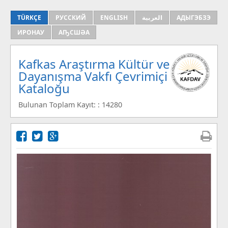
TÜRKÇE
РУССКИЙ
ENGLISH
العربية
АДЫГЭБЗЭ
ИРОНАУ
АҦСШӘА
Kafkas Araştırma Kültür ve
Dayanışma Vakfı Çevrimiçi
Kataloğu
Bulunan Toplam Kayıt: : 14280