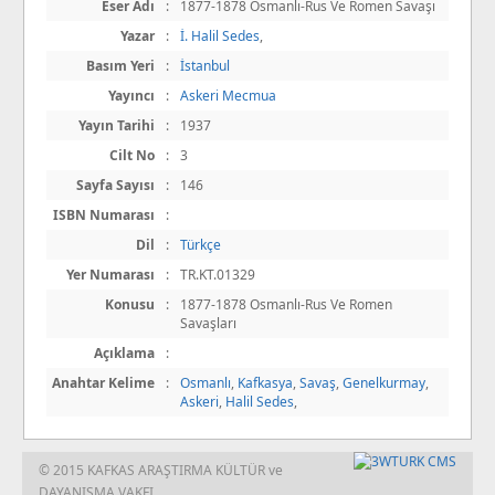
Eser Adı
:
1877-1878 Osmanlı-Rus Ve Romen Savaşı
Yazar
:
İ. Halil Sedes
,
Basım Yeri
:
İstanbul
Yayıncı
:
Askeri Mecmua
Yayın Tarihi
:
1937
Cilt No
:
3
Sayfa Sayısı
:
146
ISBN Numarası
:
Dil
:
Türkçe
Yer Numarası
:
TR.KT.01329
Konusu
:
1877-1878 Osmanlı-Rus Ve Romen
Savaşları
Açıklama
:
Anahtar Kelime
:
Osmanlı
,
Kafkasya
,
Savaş
,
Genelkurmay
,
Askeri
,
Halil Sedes
,
© 2015 KAFKAS ARAŞTIRMA KÜLTÜR ve
DAYANIŞMA VAKFI