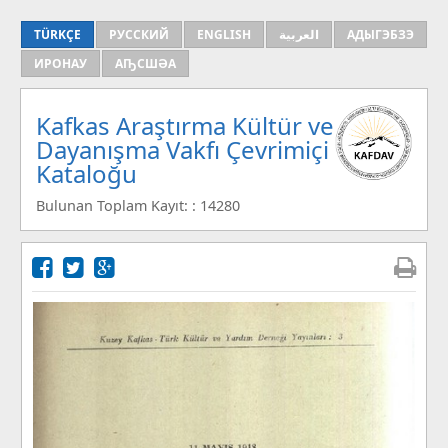
TÜRKÇE
РУССКИЙ
ENGLISH
العربية
АДЫГЭБЗЭ
ИРОНАУ
АҦСШӘА
Kafkas Araştırma Kültür ve
Dayanışma Vakfı Çevrimiçi
Kataloğu
Bulunan Toplam Kayıt: : 14280