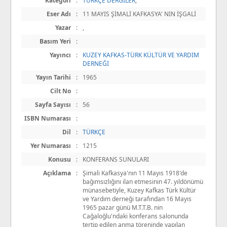
Kategori
:
TÜRKÇE DERGİLER
,
Eser Adı
:
11 MAYIS ŞİMALİ KAFKASYA' NIN İŞGALİ
Yazar
:
,
Basım Yeri
:
Yayıncı
:
KUZEY KAFKAS-TÜRK KÜLTÜR VE YARDIM
DERNEĞİ
Yayın Tarihi
:
1965
Cilt No
:
Sayfa Sayısı
:
56
ISBN Numarası
:
Dil
:
TÜRKÇE
Yer Numarası
:
1215
Konusu
:
KONFERANS SUNULARI
Açıklama
:
Şimali Kafkasya'nın 11 Mayıs 1918'de
bağımsızlığını ilan etmesinin 47. yıldönümü
münasebetiyle, Kuzey Kafkas Türk Kültür
ve Yardım derneği tarafından 16 Mayıs
1965 pazar günü M.T.T.B. nin
Cağaloğlu'ndaki konferans salonunda
tertip edilen anma töreninde yapılan