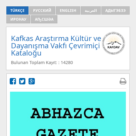
TÜRKÇE
РУССКИЙ
ENGLISH
العربية
АДЫГЭБЗЭ
ИРОНАУ
АҦСШӘА
Kafkas Araştırma Kültür ve
Dayanışma Vakfı Çevrimiçi
Kataloğu
Bulunan Toplam Kayıt: : 14280