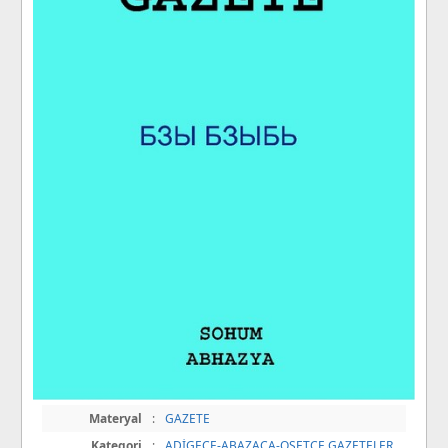
Materyal
:
GAZETE
Kategori
:
ADİGECE-ABAZACA-OSETÇE GAZETELER
,