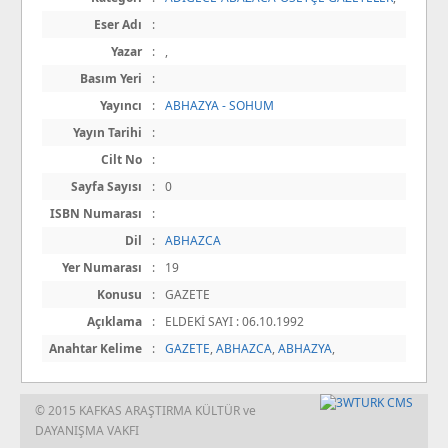
Eser Adı
:
Yazar
:
,
Basım Yeri
:
Yayıncı
:
ABHAZYA - SOHUM
Yayın Tarihi
:
Cilt No
:
Sayfa Sayısı
:
0
ISBN Numarası
:
Dil
:
ABHAZCA
Yer Numarası
:
19
Konusu
:
GAZETE
Açıklama
:
ELDEKİ SAYI : 06.10.1992
Anahtar Kelime
:
GAZETE
,
ABHAZCA
,
ABHAZYA
,
© 2015 KAFKAS ARAŞTIRMA KÜLTÜR ve
DAYANIŞMA VAKFI