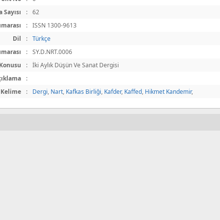
a Sayısı
:
62
umarası
:
ISSN 1300-9613
Dil
:
Türkçe
umarası
:
SY.D.NRT.0006
Konusu
:
İki Aylık Düşün Ve Sanat Dergisi
çıklama
:
 Kelime
:
Dergi
,
Nart
,
Kafkas Birliği
,
Kafder
,
Kaffed
,
Hikmet Kandemir
,