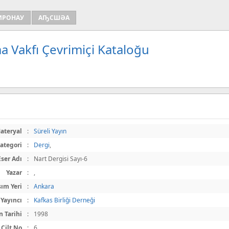
ИРОНАУ
АҦСШӘА
a Vakfı Çevrimiçi Kataloğu
ateryal
:
Süreli Yayın
ategori
:
Dergi
,
Eser Adı
:
Nart Dergisi Sayı-6
Yazar
:
,
ım Yeri
:
Ankara
Yayıncı
:
Kafkas Birliği Derneği
n Tarihi
:
1998
Cilt No
:
6