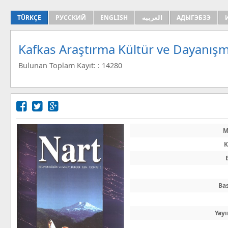
TÜRKÇE
РУССКИЙ
ENGLISH
العربية
АДЫГЭБЗЭ
Kafkas Araştırma Kültür ve Dayanışm
Bulunan Toplam Kayıt: : 14280
M
K
Bas
Yayı