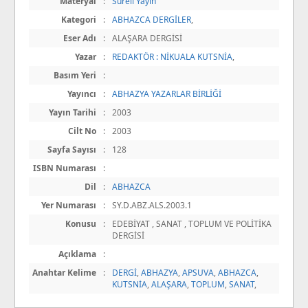
Materyal
:
Süreli Yayın
Kategori
:
ABHAZCA DERGİLER
,
Eser Adı
:
ALAŞARA DERGİSİ
Yazar
:
REDAKTÖR : NİKUALA KUTSNİA
,
Basım Yeri
:
Yayıncı
:
ABHAZYA YAZARLAR BİRLİĞİ
Yayın Tarihi
:
2003
Cilt No
:
2003
Sayfa Sayısı
:
128
ISBN Numarası
:
Dil
:
ABHAZCA
Yer Numarası
:
SY.D.ABZ.ALS.2003.1
Konusu
:
EDEBİYAT , SANAT , TOPLUM VE POLİTİKA
DERGİSİ
Açıklama
:
Anahtar Kelime
:
DERGİ
,
ABHAZYA
,
APSUVA
,
ABHAZCA
,
KUTSNİA
,
ALAŞARA
,
TOPLUM
,
SANAT
,