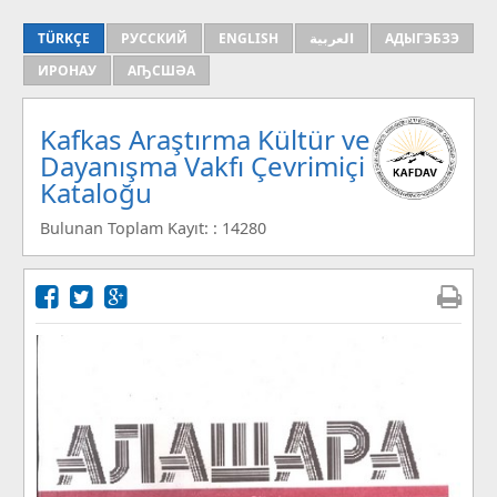
TÜRKÇE
РУССКИЙ
ENGLISH
العربية
АДЫГЭБЗЭ
ИРОНАУ
АҦСШӘА
Kafkas Araştırma Kültür ve
Dayanışma Vakfı Çevrimiçi
Kataloğu
Bulunan Toplam Kayıt: : 14280