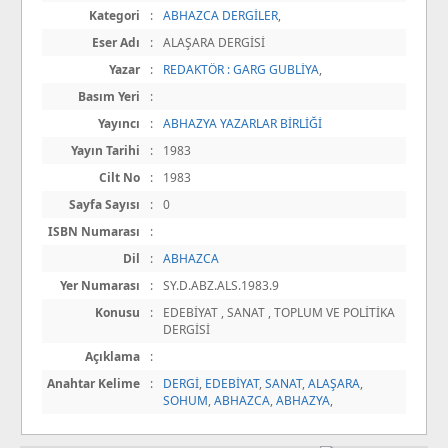
Kategori
:
ABHAZCA DERGİLER
,
Eser Adı
:
ALAŞARA DERGİSİ
Yazar
:
REDAKTÖR : GARG GUBLİYA
,
Basım Yeri
:
Yayıncı
:
ABHAZYA YAZARLAR BİRLİĞİ
Yayın Tarihi
:
1983
Cilt No
:
1983
Sayfa Sayısı
:
0
ISBN Numarası
:
Dil
:
ABHAZCA
Yer Numarası
:
SY.D.ABZ.ALS.1983.9
Konusu
:
EDEBİYAT , SANAT , TOPLUM VE POLİTİKA
DERGİSİ
Açıklama
:
Anahtar Kelime
:
DERGİ
,
EDEBİYAT
,
SANAT
,
ALAŞARA
,
SOHUM
,
ABHAZCA
,
ABHAZYA
,