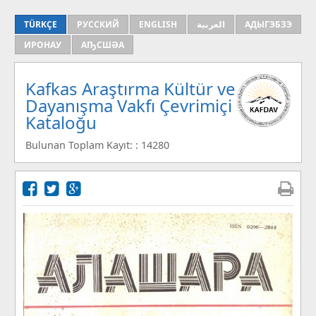
TÜRKÇE
РУССКИЙ
ENGLISH
العربية
АДЫГЭБЗЭ
ИРОНАУ
АҦСШӘА
Kafkas Araştırma Kültür ve
Dayanışma Vakfı Çevrimiçi
Kataloğu
Bulunan Toplam Kayıt: : 14280