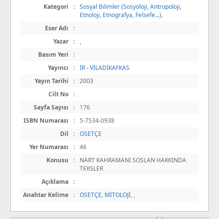
Kategori
:
Sosyal Bilimler (Sosyoloji
,
Antropoloji
,
Etnoloji
,
Etnografya
,
Felsefe...)
,
Eser Adı
:
Yazar
:
,
Basım Yeri
:
Yayıncı
:
İR - VİLADİKAFKAS
Yayın Tarihi
:
2003
Cilt No
:
Sayfa Sayısı
:
176
ISBN Numarası
:
5-7534-0938
Dil
:
OSETÇE
Yer Numarası
:
46
Konusu
:
NART KAHRAMANI SOSLAN HAKKINDA
TEKSLER
Açıklama
:
Anahtar Kelime
:
OSETÇE
,
MİTOLOJİ
,
,