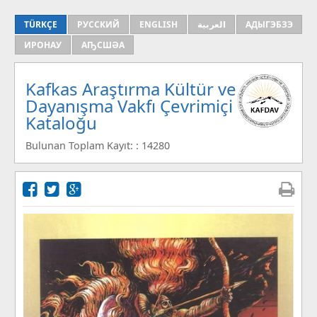
TÜRKÇE
РУССКИЙ
ENGLISH
العربية
АДЫГЭБЗЭ
ИРОНАУ
АҦСШӘА
Kafkas Araştırma Kültür ve
Dayanışma Vakfı Çevrimiçi
Kataloğu
Bulunan Toplam Kayıt: : 14280