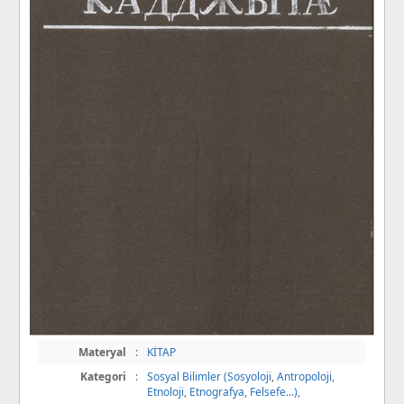
Materyal
:
KİTAP
Kategori
:
Sosyal Bilimler (Sosyoloji
,
Antropoloji
,
Etnoloji
,
Etnografya
,
Felsefe...)
,