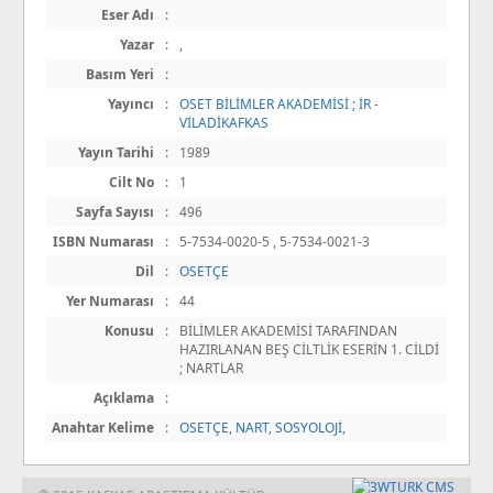
Eser Adı
:
Yazar
:
,
Basım Yeri
:
Yayıncı
:
OSET BİLİMLER AKADEMİSİ ; İR -
VİLADİKAFKAS
Yayın Tarihi
:
1989
Cilt No
:
1
Sayfa Sayısı
:
496
ISBN Numarası
:
5-7534-0020-5 , 5-7534-0021-3
Dil
:
OSETÇE
Yer Numarası
:
44
Konusu
:
BİLİMLER AKADEMİSİ TARAFINDAN
HAZIRLANAN BEŞ CİLTLİK ESERİN 1. CİLDİ
; NARTLAR
Açıklama
:
Anahtar Kelime
:
OSETÇE
,
NART
,
SOSYOLOJİ
,