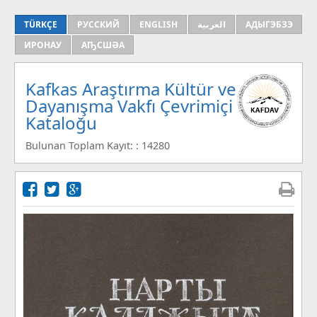
TÜRKÇE
РУССКИЙ
ENGLISH
العربية
АДЫГЭБЗЭ
ИРОНАУ
АҦСШӘА
Kafkas Araştırma Kültür ve
Dayanışma Vakfı Çevrimiçi
Kataloğu
Bulunan Toplam Kayıt: : 14280