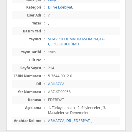
Kategori
:
Dil ve Edebiyat
,
Eser Adı
:
?
Yazar
:
,
Basım Yeri
:
Yayıncı
:
SITAVROPOL MATBAASI KARAÇAY-
ÇERKESK BÖLÜMÜ
Yayın Tarihi
:
1989
Cilt No
:
Sayfa Sayısı
:
214
ISBN Numarası
:
5-7644-0012-0
Dil
:
ABHAZCA
Yer Numarası
:
ABZ.KT.00058
Konusu
:
EDEBİYAT
Açıklama
:
1. Türkiye anıları , 2. Söylenceler , 3.
Makaleler ve Denemeler
Anahtar Kelime
:
ABHAZCA
,
DİL
,
EDEBİYAT
,
,