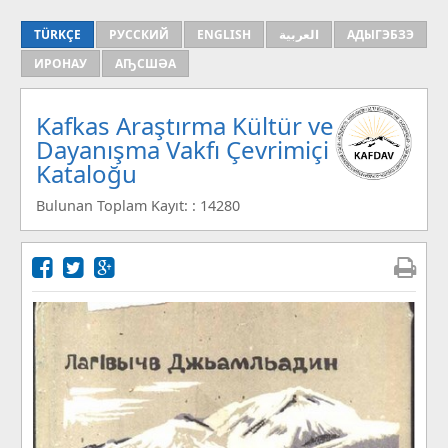
TÜRKÇE
РУССКИЙ
ENGLISH
العربية
АДЫГЭБЗЭ
ИРОНАУ
АҦСШӘА
Kafkas Araştırma Kültür ve
Dayanışma Vakfı Çevrimiçi
Kataloğu
Bulunan Toplam Kayıt: : 14280