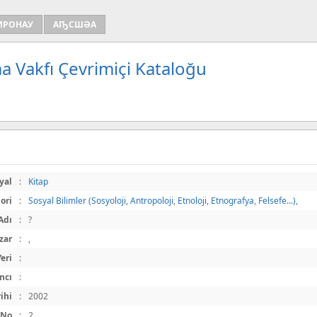
ИРОНАУ
АҦСШӘА
a Vakfı Çevrimiçi Kataloğu
yal
:
Kitap
ori
:
Sosyal Bilimler (Sosyoloji
,
Antropoloji
,
Etnoloji
,
Etnografya
,
Felsefe...)
,
Adı
:
?
zar
:
,
eri
:
ncı
:
rihi
:
2002
 No
:
2