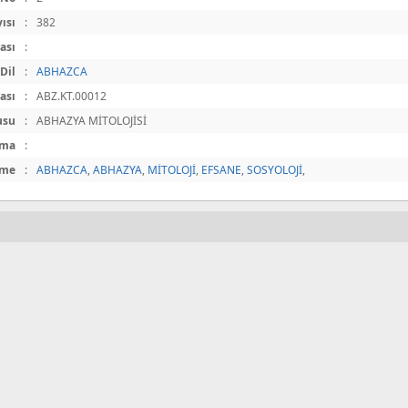
ısı
:
382
ası
:
Dil
:
ABHAZCA
ası
:
ABZ.KT.00012
usu
:
ABHAZYA MİTOLOJİSİ
ama
:
ime
:
ABHAZCA
,
ABHAZYA
,
MİTOLOJİ
,
EFSANE
,
SOSYOLOJİ
,