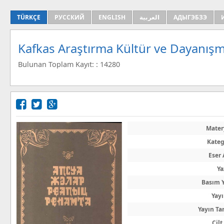
TÜRKÇE
РУССКИЙ
ENGLISH
العربية
АДЫГЭБЗЭ
Kafkas Araştırma Kültür ve Dayanışm
Bulunan Toplam Kayıt: : 14280
Mater
Kateg
Eser 
Ya
Basım Y
Yayı
Yayın Ta
Cilt