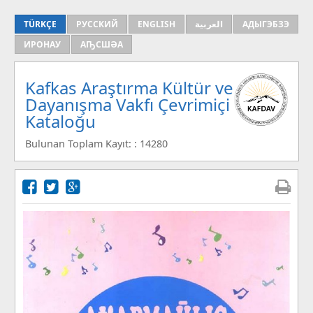
TÜRKÇE
РУССКИЙ
ENGLISH
العربية
АДЫГЭБЗЭ
ИРОНАУ
АҦСШӘА
Kafkas Araştırma Kültür ve
Dayanışma Vakfı Çevrimiçi
Kataloğu
Bulunan Toplam Kayıt: : 14280