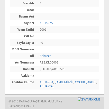
Eser Adı
:
?
Yazar
:
,
Basım Yeri
:
Yayıncı
:
ABHAZYA
Yayın Tarihi
:
2006
Cilt No
:
Sayfa Sayısı
:
40
ISBN Numarası
:
Dil
:
Abhazca
Yer Numarası
:
ABZ.KT.00002
Konusu
:
ÇOCUK ŞARKILARI
Açıklama
:
Anahtar Kelime
:
ABHAZCA
,
ŞARKI
,
MÜZİK
,
ÇOCUK ŞARKISI
,
ABHAZYA
,
© 2015 KAFKAS ARAŞTIRMA KÜLTÜR ve
DAYANIŞMA VAKFI