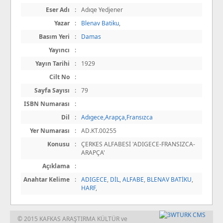
Eser Adı
:
Adıqe Yedjener
Yazar
:
Blenav Batiku
,
Basım Yeri
:
Damas
Yayıncı
:
Yayın Tarihi
:
1929
Cilt No
:
Sayfa Sayısı
:
79
ISBN Numarası
:
Dil
:
Adıgece,Arapça,Fransızca
Yer Numarası
:
AD.KT.00255
Konusu
:
ÇERKES ALFABESİ 'ADIGECE-FRANSIZCA-
ARAPÇA'
Açıklama
:
Anahtar Kelime
:
ADIGECE
,
DİL
,
ALFABE
,
BLENAV BATİKU
,
HARF
,
© 2015 KAFKAS ARAŞTIRMA KÜLTÜR ve