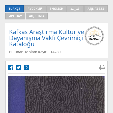
TÜRKÇE
РУССКИЙ
ENGLISH
العربية
АДЫГЭБЗЭ
ИРОНАУ
АҦСШӘА
Kafkas Araştırma Kültür ve
Dayanışma Vakfı Çevrimiçi
Kataloğu
Bulunan Toplam Kayıt: : 14280