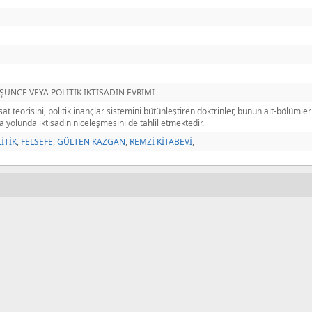
ŞÜNCE VEYA POLİTİK İKTİSADIN EVRİMİ
isat teorisini, politik inançlar sistemini bütünleştiren doktrinler, bunun alt-bölümleri
a yolunda iktisadın niceleşmesini de tahlil etmektedir.
İTİK
,
FELSEFE
,
GÜLTEN KAZGAN
,
REMZİ KİTABEVİ
,