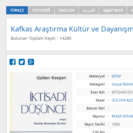
TÜRKÇE
РУССКИЙ
ENGLISH
العربية
АДЫГЭБЗЭ
Kafkas Araştırma Kültür ve Dayanışm
Bulunan Toplam Kayıt: : 14280
Materyal
:
KİTAP
Kategori
:
Sosyal Biliml
Eser Adı
:
İKTİSADİ DÜ
Yazar
:
GÜLTEN KA
Basım Yeri
:
Yayıncı
:
REMZİ KİTAB
Yayın Tarihi
:
1980
Cilt No
: