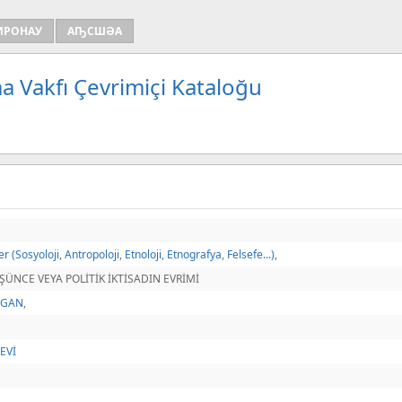
ИРОНАУ
АҦСШӘА
a Vakfı Çevrimiçi Kataloğu
er (Sosyoloji
,
Antropoloji
,
Etnoloji
,
Etnografya
,
Felsefe...)
,
ŞÜNCE VEYA POLİTİK İKTİSADIN EVRİMİ
ZGAN
,
EVİ