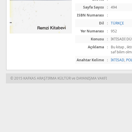
Sayfa Sayısı
:
494
ISBN Numarası
:
Dil
:
TÜRKÇE
Yer Numarası
:
952
Konusu
:
İKTİSADİ DÜ
Açıklama
:
Bu kitap , ikt
saf bilim olm
Anahtar Kelime
:
İKTİSAD
,
POL
© 2015 KAFKAS ARAŞTIRMA KÜLTÜR ve DAYANIŞMA VAKFI