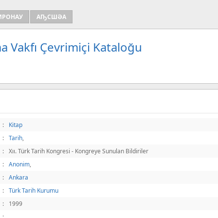
ИРОНАУ
АҦСШӘА
a Vakfı Çevrimiçi Kataloğu
:
Kitap
:
Tarih
,
:
Xıı. Türk Tarih Kongresi - Kongreye Sunulan Bildiriler
:
Anonim
,
:
Ankara
:
Türk Tarih Kurumu
:
1999
: