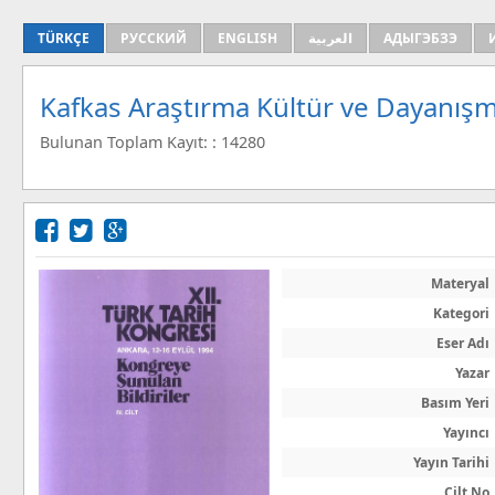
TÜRKÇE
РУССКИЙ
ENGLISH
العربية
АДЫГЭБЗЭ
Kafkas Araştırma Kültür ve Dayanışm
Bulunan Toplam Kayıt: : 14280
Materyal
Kategori
Eser Adı
Yazar
Basım Yeri
Yayıncı
Yayın Tarihi
Cilt No