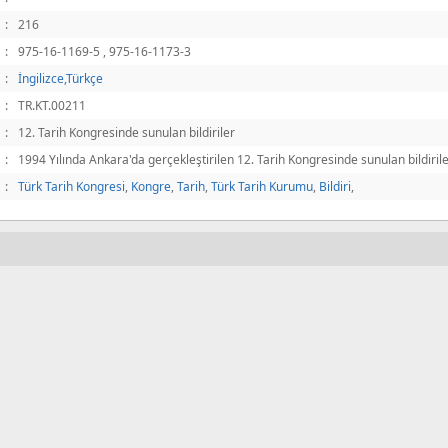
:
216
:
975-16-1169-5 , 975-16-1173-3
:
İngilizce,Türkçe
:
TR.KT.00211
:
12. Tarih Kongresinde sunulan bildiriler
:
1994 Yılında Ankara'da gerçekleştirilen 12. Tarih Kongresinde sunulan bildirile
:
Türk Tarih Kongresi
,
Kongre
,
Tarih
,
Türk Tarih Kurumu
,
Bildiri
,