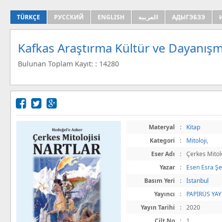
TÜRKÇE
РУССКИЙ
ENGLISH
العربية
АДЫГЭБЗЭ
Kafkas Araştırma Kültür ve Dayanışm
Bulunan Toplam Kayıt: : 14280
Materyal
:
Kitap
Kategori
:
Mitoloji
,
Eser Adı
:
Çerkes Mitolo
Yazar
:
Esen Esra Ş
Basım Yeri
:
İstanbul
Yayıncı
:
PAPİRÜS YAY
Yayın Tarihi
:
2020
Cilt No
:
1