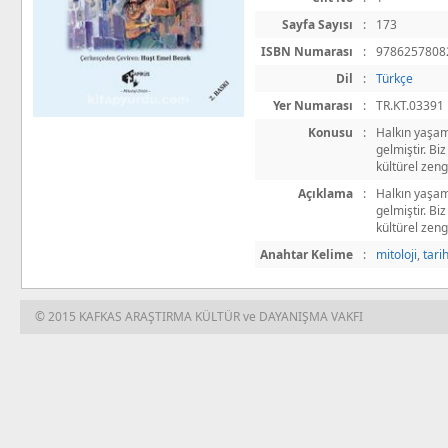
Sayfa Sayısı
:
173
ISBN Numarası
:
9786257808
Dil
:
Türkçe
Yer Numarası
:
TR.KT.03391
Konusu
:
Halkın yaşamı
gelmiştir. Bi
kültürel zeng
Açıklama
:
Halkın yaşamı
gelmiştir. Bi
kültürel zeng
Anahtar Kelime
:
mitoloji
,
tari
© 2015 KAFKAS ARAŞTIRMA KÜLTÜR ve DAYANIŞMA VAKFI