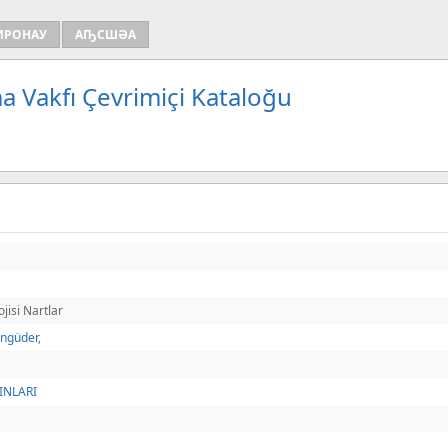
ИРОНАУ
АҦСШӘА
a Vakfı Çevrimiçi Kataloğu
jisi Nartlar
engüder
,
INLARI