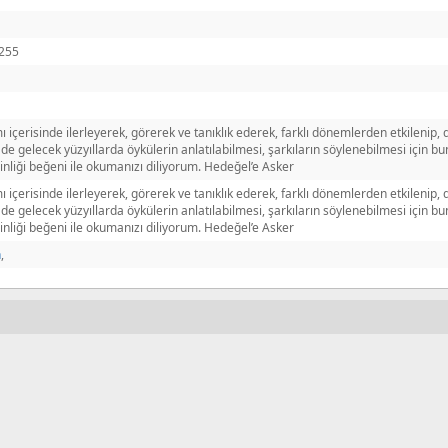
255
 içerisinde ilerleyerek, görerek ve tanıklık ederek, farklı dönemlerden etkilenip
z de gelecek yüzyıllarda öykülerin anlatılabilmesi, şarkıların söylenebilmesi için b
inliği beğeni ile okumanızı diliyorum. Hedeğel’e Asker
 içerisinde ilerleyerek, görerek ve tanıklık ederek, farklı dönemlerden etkilenip
z de gelecek yüzyıllarda öykülerin anlatılabilmesi, şarkıların söylenebilmesi için b
inliği beğeni ile okumanızı diliyorum. Hedeğel’e Asker
h
,