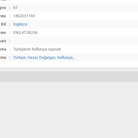
yısı
:
67
ası
:
1862031169
Dil
:
İngilizce
rası
:
ENG.KT.00236
usu
:
ama
:
Türkiyenin Kafkasya siyaseti
lime
:
Türkiye
,
Hazar
,
Doğalgaz
,
Kafkasya
,
,