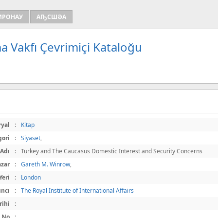
ИРОНАУ
АҦСШӘА
a Vakfı Çevrimiçi Kataloğu
ryal
:
Kitap
gori
:
Siyaset
,
 Adı
:
Turkey and The Caucasus Domestic Interest and Security Concerns
azar
:
Gareth M. Winrow
,
Yeri
:
London
ıncı
:
The Royal Institute of International Affairs
rihi
:
t No
: