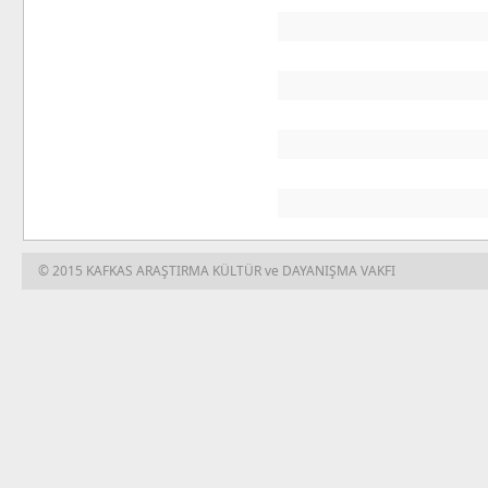
© 2015 KAFKAS ARAŞTIRMA KÜLTÜR ve DAYANIŞMA VAKFI