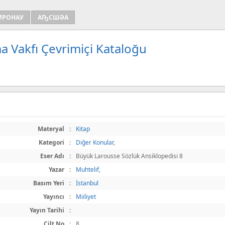
ИРОНАУ
АҦСШӘА
a Vakfı Çevrimiçi Kataloğu
Materyal
:
Kitap
Kategori
:
Diğer Konular
,
Eser Adı
:
Büyük Larousse Sözlük Ansiklopedisi 8
Yazar
:
Muhtelif
,
Basım Yeri
:
İstanbul
Yayıncı
:
Miiliyet
Yayın Tarihi
:
Cilt No
:
8