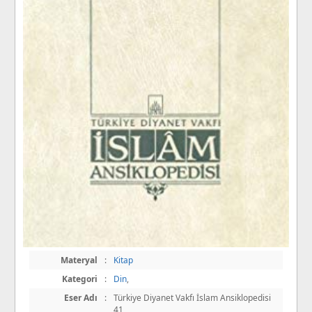
Materyal
:
Kitap
Kategori
:
Din
,
Eser Adı
:
Türkiye Diyanet Vakfı İslam Ansiklopedisi
41