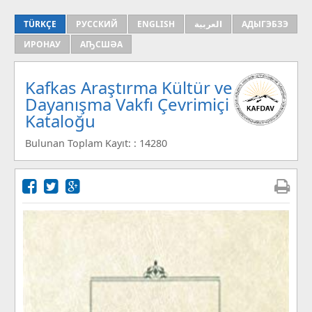
TÜRKÇE
РУССКИЙ
ENGLISH
العربية
АДЫГЭБЗЭ
ИРОНАУ
АҦСШӘА
Kafkas Araştırma Kültür ve
Dayanışma Vakfı Çevrimiçi
Kataloğu
Bulunan Toplam Kayıt: : 14280