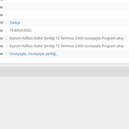
sı
:
sı
:
il
:
Türkçe
sı
:
TR.BRŞR.0002
su
:
Kayseri Kafkas Kültür Şenliği 15 Temmuz 2000 Uzunyayla Program akışı
ma
:
Kayseri Kafkas Kültür Şenliği 15 Temmuz 2000 Uzunyayla Program akışı
me
:
Uzunyayla
,
Uzunyayla şenliği
,
,