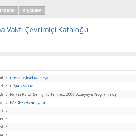
ИРОНАУ
АҦСШӘА
a Vakfı Çevrimiçi Kataloğu
al
:
Görsel, İşitsel Materyal
ri
:
Diğer Konular
,
dı
:
Kafkas Kültür Şenliği 15 Temmuz 2000 Uzunyayla Program akışı
ar
:
KAFDER (Hazırlayan)
,
ri
:
cı
:
hi
:
No
: