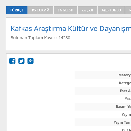
TÜRKÇE
РУССКИЙ
ENGLISH
العربية
АДЫГЭБЗЭ
Kafkas Araştırma Kültür ve Dayanışm
Bulunan Toplam Kayıt: : 14280
Matery
Katego
Eser A
Yaz
Basım Ye
Yayın
Yayın Tari
Cilt 