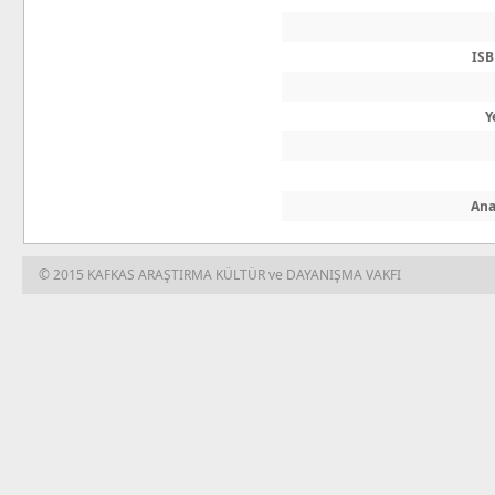
IS
Y
Ana
© 2015 KAFKAS ARAŞTIRMA KÜLTÜR ve DAYANIŞMA VAKFI