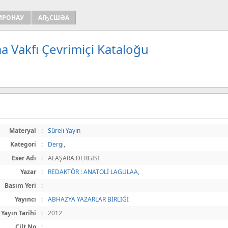
ИРОНАУ
АҦСШӘА
a Vakfı Çevrimiçi Kataloğu
Materyal
:
Süreli Yayın
Kategori
:
Dergi
,
Eser Adı
:
ALAŞARA DERGİSİ
Yazar
:
REDAKTÖR : ANATOLİ LAGULAA
,
Basım Yeri
:
Yayıncı
:
ABHAZYA YAZARLAR BİRLİĞİ
Yayın Tarihi
:
2012
Cilt No
: