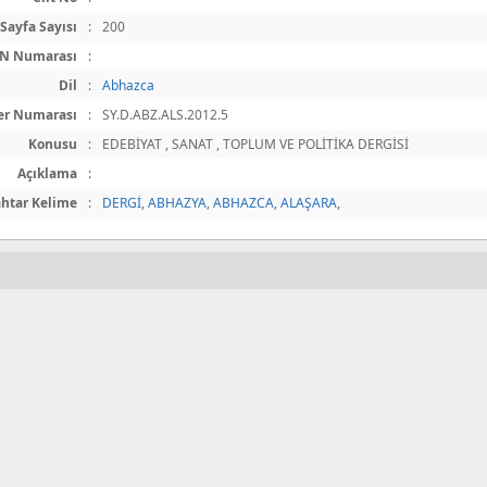
Sayfa Sayısı
:
200
BN Numarası
:
Dil
:
Abhazca
er Numarası
:
SY.D.ABZ.ALS.2012.5
Konusu
:
EDEBİYAT , SANAT , TOPLUM VE POLİTİKA DERGİSİ
Açıklama
:
htar Kelime
:
DERGİ
,
ABHAZYA
,
ABHAZCA
,
ALAŞARA
,