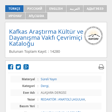
TÜRKÇE
РУССКИЙ
ENGLISH
العربية
АДЫГЭБЗЭ
ИРОНАУ
АҦСШӘА
Kafkas Araştırma Kültür ve
Dayanışma Vakfı Çevrimiçi
Kataloğu
Bulunan Toplam Kayıt: : 14280
Materyal
:
Süreli Yayın
Kategori
:
Dergi
,
Eser Adı
:
ALAŞARA DERGİSİ
Yazar
:
REDAKTÖR : ANATOLİ LAGULAA
,
Basım Yeri
: