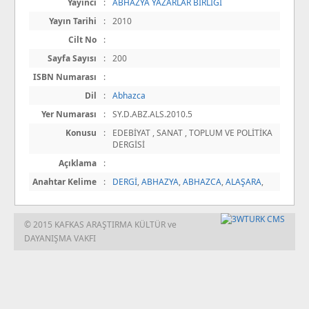
Yayıncı
:
ABHAZYA YAZARLAR BİRLİĞİ
Yayın Tarihi
:
2010
Cilt No
:
Sayfa Sayısı
:
200
ISBN Numarası
:
Dil
:
Abhazca
Yer Numarası
:
SY.D.ABZ.ALS.2010.5
Konusu
:
EDEBİYAT , SANAT , TOPLUM VE POLİTİKA
DERGİSİ
Açıklama
:
Anahtar Kelime
:
DERGİ
,
ABHAZYA
,
ABHAZCA
,
ALAŞARA
,
© 2015 KAFKAS ARAŞTIRMA KÜLTÜR ve
DAYANIŞMA VAKFI