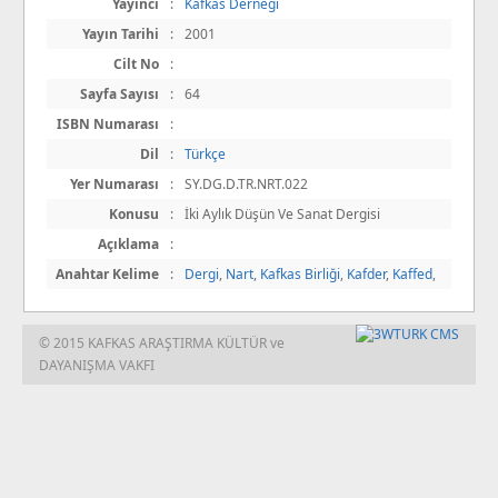
Yayıncı
:
Kafkas Derneği
Yayın Tarihi
:
2001
Cilt No
:
Sayfa Sayısı
:
64
ISBN Numarası
:
Dil
:
Türkçe
Yer Numarası
:
SY.DG.D.TR.NRT.022
Konusu
:
İki Aylık Düşün Ve Sanat Dergisi
Açıklama
:
Anahtar Kelime
:
Dergi
,
Nart
,
Kafkas Birliği
,
Kafder
,
Kaffed
,
© 2015 KAFKAS ARAŞTIRMA KÜLTÜR ve
DAYANIŞMA VAKFI