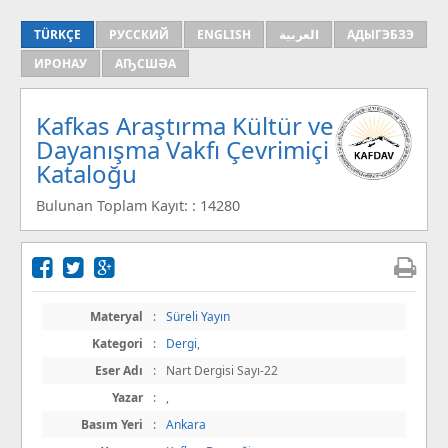
TÜRKÇE
РУССКИЙ
ENGLISH
العربية
АДЫГЭБЗЭ
ИРОНАУ
АҦСШӘА
Kafkas Araştırma Kültür ve
Dayanışma Vakfı Çevrimiçi
Kataloğu
Bulunan Toplam Kayıt: : 14280
Materyal
:
Süreli Yayın
Kategori
:
Dergi
,
Eser Adı
:
Nart Dergisi Sayı-22
Yazar
:
,
Basım Yeri
:
Ankara