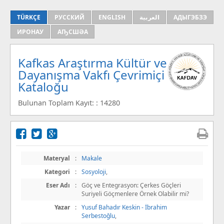
TÜRKÇE
РУССКИЙ
ENGLISH
العربية
АДЫГЭБЗЭ
ИРОНАУ
АҦСШӘА
Kafkas Araştırma Kültür ve
Dayanışma Vakfı Çevrimiçi
Kataloğu
Bulunan Toplam Kayıt: : 14280
Materyal
:
Makale
Kategori
:
Sosyoloji
,
Eser Adı
:
Göç ve Entegrasyon: Çerkes Göçleri
Suriyeli Göçmenlere Örnek Olabilir mi?
Yazar
:
Yusuf Bahadır Keskin - İbrahim
Serbestoğlu
,