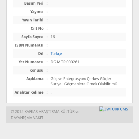
Basım Yeri
:
Yayıncı
:
Yayın Tarihi
:
Cilt No
:
Sayfa Sayısı
:
16
ISBN Numarası
:
Dil
:
Türkçe
Yer Numarası
:
DG.M.TR.000261
Konusu
:
Açıklama
:
Göç ve Entegrasyon: Çerkes Göçleri
Suriyeli Göçmenlere Örnek Olabilir mi?
Anahtar Kelime
:
,
© 2015 KAFKAS ARAŞTIRMA KÜLTÜR ve
DAYANIŞMA VAKFI