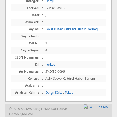
Kategori
:
Dergi
,
Eser Adı
:
Gupse Sayı-3
Yazar
:
,
Basım Yeri
:
Yayıncı
:
Tokat Kuzey Kafkasya Kültür Derneği
Yayın Tarihi
:
Cilt No
:
3
Sayfa Sayısı
:
4
ISBN Numarası
:
Dil
:
Türkçe
Yer Numarası
:
SY.D.TD.0096
Konusu
:
Aylık Sosyo-Kültürel Haber Bülteni
Açıklama
:
Anahtar Kelime
:
Dergi
,
Kültür
,
Tokat
,
© 2015 KAFKAS ARAŞTIRMA KÜLTÜR ve
DAYANIŞMA VAKFI