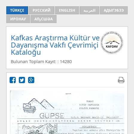
TÜRKÇE
РУССКИЙ
ENGLISH
العربية
АДЫГЭБЗЭ
ИРОНАУ
АҦСШӘА
Kafkas Araştırma Kültür ve
Dayanışma Vakfı Çevrimiçi
Kataloğu
Bulunan Toplam Kayıt: : 14280