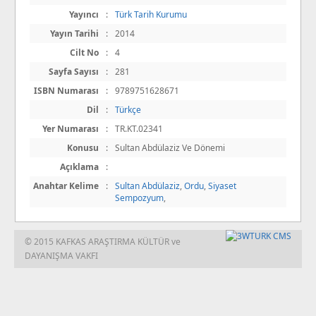
Yayıncı
:
Türk Tarih Kurumu
Yayın Tarihi
:
2014
Cilt No
:
4
Sayfa Sayısı
:
281
ISBN Numarası
:
9789751628671
Dil
:
Türkçe
Yer Numarası
:
TR.KT.02341
Konusu
:
Sultan Abdülaziz Ve Dönemi
Açıklama
:
Anahtar Kelime
:
Sultan Abdülaziz
,
Ordu
,
Siyaset
Sempozyum
,
© 2015 KAFKAS ARAŞTIRMA KÜLTÜR ve
DAYANIŞMA VAKFI