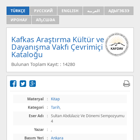
TÜRKÇE
РУССКИЙ
ENGLISH
العربية
АДЫГЭБЗЭ
ИРОНАУ
АҦСШӘА
Kafkas Araştırma Kültür ve
Dayanışma Vakfı Çevrimiçi
Kataloğu
Bulunan Toplam Kayıt: : 14280
Materyal
:
Kitap
Kategori
:
Tarih
,
Eser Adı
:
Sultan Abdülaziz Ve Dönemi Sempozyumu
4
Yazar
:
,
Basım Yeri
:
Ankara