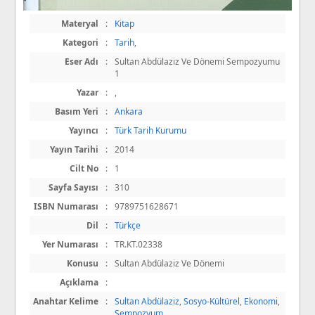
Materyal
:
Kitap
Kategori
:
Tarih
,
Eser Adı
:
Sultan Abdülaziz Ve Dönemi Sempozyumu
1
Yazar
:
,
Basım Yeri
:
Ankara
Yayıncı
:
Türk Tarih Kurumu
Yayın Tarihi
:
2014
Cilt No
:
1
Sayfa Sayısı
:
310
ISBN Numarası
:
9789751628671
Dil
:
Türkçe
Yer Numarası
:
TR.KT.02338
Konusu
:
Sultan Abdülaziz Ve Dönemi
Açıklama
:
Anahtar Kelime
:
Sultan Abdülaziz
,
Sosyo-Kültürel
,
Ekonomi
,
Sempozyum
,