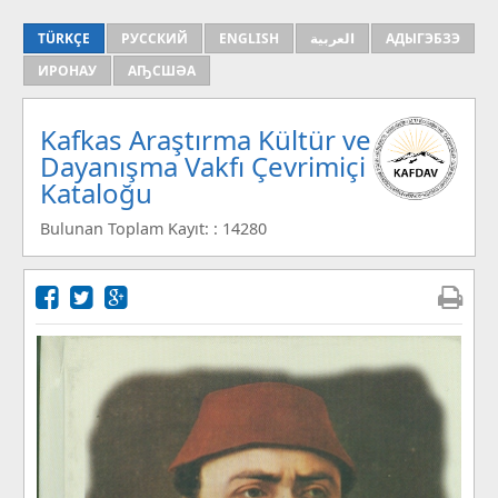
TÜRKÇE
РУССКИЙ
ENGLISH
العربية
АДЫГЭБЗЭ
ИРОНАУ
АҦСШӘА
Kafkas Araştırma Kültür ve
Dayanışma Vakfı Çevrimiçi
Kataloğu
Bulunan Toplam Kayıt: : 14280