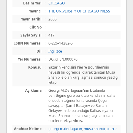
Basım Yeri
:
CHICAGO
Yayıncı
:
THE UNIVERSITY OF CHICAGO PRESS
Yayın Tarihi
:
2005
Cilt No
:
Sayfa Sayısı
:
417
ISBN Numarası
:
0-226-14282-5
Dil
:
İngilizce
Yer Numarası
:
DG.KT.EN.000070
Konusu
:
Yazarın kendisini Pierre Bourdieu'nin
hevesli bir öğrencisi olarak tanıtan Musa
Shanib'le olan karşılaşması sonucu yazdığı
kitap.
Açıklama
:
Georgi M.Derluguıan'nın kitabında
belirttiğine göre bu kitap kendisinin daha
önceden teğmenleri arasında Çeçen
savaşçılar Şamil Basayev ve Ruslan
Gelayev'in de bulunduğu Kafkas isyancı
Musa Shanib ile olan karşılaşmasından
esinlenerek yazılmış.
Anahtar Kelime
:
georgi m.derluguian
,
musa shanib
,
pierre