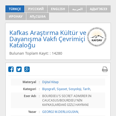
TÜRKÇE
РУССКИЙ
ENGLISH
العربية
АДЫГЭБЗЭ
ИРОНАУ
АҦСШӘА
Kafkas Araştırma Kültür ve
Dayanışma Vakfı Çevrimiçi
Kataloğu
Bulunan Toplam Kayıt: : 14280
Materyal
:
Dijital Kitap
Kategori
:
Biyografi
,
Siyaset
,
Sosyoloji
,
Tarih
,
Eser Adı
:
BOURDIEU'S SECRET ADMIRER IN
CAUCASUS/BOURDIEU'NİN
KAFKASLARDAKİ GİZLİ HAYRANI
Yazar
:
GEORGI M.DERLUGUIAN
,