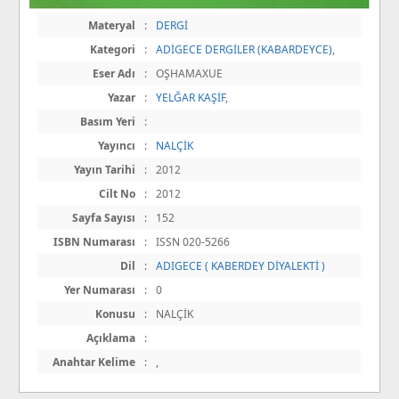
Materyal
:
DERGİ
Kategori
:
ADİGECE DERGİLER (KABARDEYCE)
,
Eser Adı
:
OŞHAMAXUE
Yazar
:
YELĞAR KAŞİF
,
Basım Yeri
:
Yayıncı
:
NALÇİK
Yayın Tarihi
:
2012
Cilt No
:
2012
Sayfa Sayısı
:
152
ISBN Numarası
:
ISSN 020-5266
Dil
:
ADIGECE ( KABERDEY DİYALEKTİ )
Yer Numarası
:
0
Konusu
:
NALÇİK
Açıklama
:
Anahtar Kelime
:
,