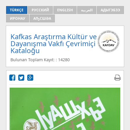
TÜRKÇE
РУССКИЙ
ENGLISH
العربية
АДЫГЭБЗЭ
ИРОНАУ
АҦСШӘА
Kafkas Araştırma Kültür ve
Dayanışma Vakfı Çevrimiçi
Kataloğu
Bulunan Toplam Kayıt: : 14280