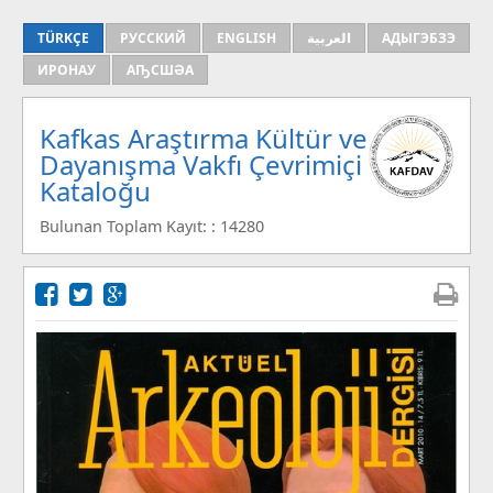
TÜRKÇE
РУССКИЙ
ENGLISH
العربية
АДЫГЭБЗЭ
ИРОНАУ
АҦСШӘА
Kafkas Araştırma Kültür ve
Dayanışma Vakfı Çevrimiçi
Kataloğu
Bulunan Toplam Kayıt: : 14280