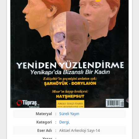
Materyal
:
Süreli Yayın
Kategori
:
Dergi
,
Eser Adı
:
Aktüel Arkeoloji Sayı-14
Yazar
:
,