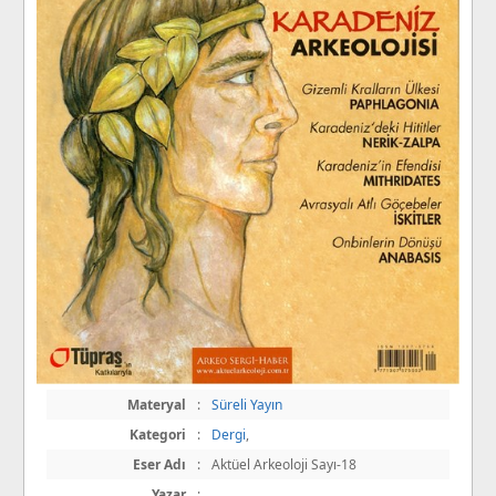
Materyal
:
Süreli Yayın
Kategori
:
Dergi
,
Eser Adı
:
Aktüel Arkeoloji Sayı-18
Yazar
:
,