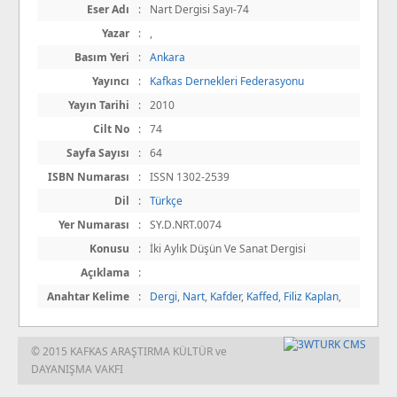
Eser Adı
:
Nart Dergisi Sayı-74
Yazar
:
,
Basım Yeri
:
Ankara
Yayıncı
:
Kafkas Dernekleri Federasyonu
Yayın Tarihi
:
2010
Cilt No
:
74
Sayfa Sayısı
:
64
ISBN Numarası
:
ISSN 1302-2539
Dil
:
Türkçe
Yer Numarası
:
SY.D.NRT.0074
Konusu
:
İki Aylık Düşün Ve Sanat Dergisi
Açıklama
:
Anahtar Kelime
:
Dergi
,
Nart
,
Kafder
,
Kaffed
,
Filiz Kaplan
,
© 2015 KAFKAS ARAŞTIRMA KÜLTÜR ve
DAYANIŞMA VAKFI