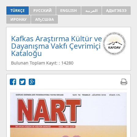
TÜRKÇE
РУССКИЙ
ENGLISH
العربية
АДЫГЭБЗЭ
ИРОНАУ
АҦСШӘА
Kafkas Araştırma Kültür ve
Dayanışma Vakfı Çevrimiçi
Kataloğu
Bulunan Toplam Kayıt: : 14280