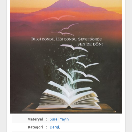
Materyal
:
Süreli Yayın
Kategori
:
Dergi
,