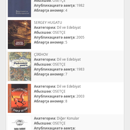
Абызшәа:
OSETÇE
Апубликациатә аамҭа:
1982
Абларҭа аномер:
4
SERGEY HUGATU
Акатегориа:
Dil ve Edebiyat
Абызшәа:
OSETÇE
Апубликациатә аамҭа:
2005
Абларҭа аномер:
5
ÇİRİHOV
Акатегориа:
Dil ve Edebiyat
Абызшәа:
OSETÇE
Апубликациатә аамҭа:
1983
Абларҭа аномер:
7
Акатегориа:
Dil ve Edebiyat
Абызшәа:
OSETÇE
Апубликациатә аамҭа:
2003
Абларҭа аномер:
8
Акатегориа:
Diğer Konular
Абызшәа:
OSETÇE
Апубликациатә аамҭа: