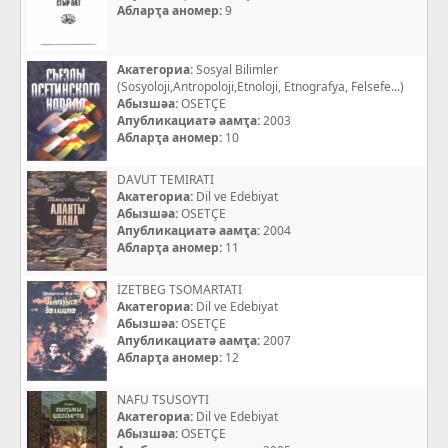
Абларҭа аномер:
9
Акатегориа:
Sosyal Bilimler
(Sosyoloji,Antropoloji,Etnoloji, Etnografya, Felsefe...)
Абызшәа:
OSETÇE
Апубликациатә аамҭа:
2003
Абларҭа аномер:
10
DAVUT TEMIRATI
Акатегориа:
Dil ve Edebiyat
Абызшәа:
OSETÇE
Апубликациатә аамҭа:
2004
Абларҭа аномер:
11
İZETBEG TSOMARTATI
Акатегориа:
Dil ve Edebiyat
Абызшәа:
OSETÇE
Апубликациатә аамҭа:
2007
Абларҭа аномер:
12
NAFU TSUSOYTI
Акатегориа:
Dil ve Edebiyat
Абызшәа:
OSETÇE