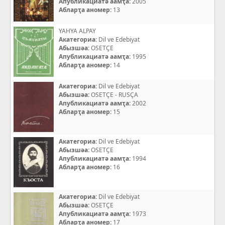
Апубликациатә аамҭа:
2005
Абларҭа аномер:
13
YAHYA ALPAY
Акатегориа:
Dil ve Edebiyat
Абызшәа:
OSETÇE
Апубликациатә аамҭа:
1995
Абларҭа аномер:
14
Акатегориа:
Dil ve Edebiyat
Абызшәа:
OSETÇE - RUSÇA
Апубликациатә аамҭа:
2002
Абларҭа аномер:
15
Акатегориа:
Dil ve Edebiyat
Абызшәа:
OSETÇE
Апубликациатә аамҭа:
1994
Абларҭа аномер:
16
Акатегориа:
Dil ve Edebiyat
Абызшәа:
OSETÇE
Апубликациатә аамҭа:
1973
Абларҭа аномер:
17