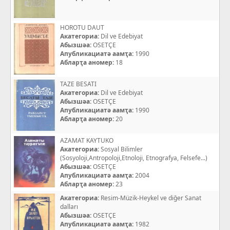
HOROTU DAUT
Акатегориа:
Dil ve Edebiyat
Абызшәа:
OSETÇE
Апубликациатә аамҭа:
1990
Абларҭа аномер:
18
TAZE BESATI
Акатегориа:
Dil ve Edebiyat
Абызшәа:
OSETÇE
Апубликациатә аамҭа:
1990
Абларҭа аномер:
20
AZAMAT KAYTUKO
Акатегориа:
Sosyal Bilimler
(Sosyoloji,Antropoloji,Etnoloji, Etnografya, Felsefe...)
Абызшәа:
OSETÇE
Апубликациатә аамҭа:
2004
Абларҭа аномер:
23
Акатегориа:
Resim-Müzik-Heykel ve diğer Sanat
dalları
Абызшәа:
OSETÇE
Апубликациатә аамҭа:
1982