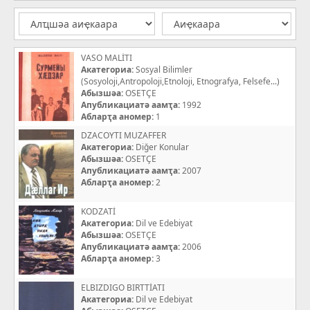
VASO MALİTI
Акатегориа:
Sosyal Bilimler
(Sosyoloji,Antropoloji,Etnoloji, Etnografya, Felsefe...)
Абызшәа:
OSETÇE
Апубликациатә аамҭа:
1992
Абларҭа аномер:
1
DZACOYTI MUZAFFER
Акатегориа:
Diğer Konular
Абызшәа:
OSETÇE
Апубликациатә аамҭа:
2007
Абларҭа аномер:
2
KODZATİ
Акатегориа:
Dil ve Edebiyat
Абызшәа:
OSETÇE
Апубликациатә аамҭа:
2006
Абларҭа аномер:
3
ELBIZDIGO BIRTTİATI
Акатегориа:
Dil ve Edebiyat