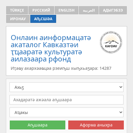
TÜRKÇE
РУССКИЙ
ENGLISH
العربية
АДЫГЭБЗЭ
ИРОНАУ
АҦСШӘА
Онлаин аинформацатә
aкаталог Кавказтәи
ҭҵааратә культуратә
аилазаара рфонд
Иҭаҩу ахархәаҩцәа рзеиҧш хыҧхьаӡара: 14287