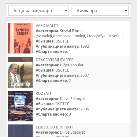
VASO MALİTI
Акатегориа:
Sosyal Bilimler
(Sosyoloji,Antropoloji,Etnoloji, Etnografya, Felsefe...)
Абызшәа:
OSETÇE
Апубликациатә аамҭа:
1992
Абларҭа аномер:
1
DZACOYTI MUZAFFER
Акатегориа:
Diğer Konular
Абызшәа:
OSETÇE
Апубликациатә аамҭа:
2007
Абларҭа аномер:
2
KODZATİ
Акатегориа:
Dil ve Edebiyat
Абызшәа:
OSETÇE
Апубликациатә аамҭа:
2006
Абларҭа аномер:
3
ELBIZDIGO BIRTTİATI
Акатегориа:
Dil ve Edebiyat