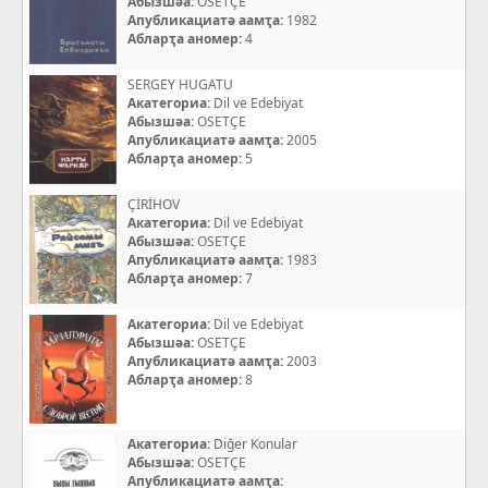
Абызшәа:
OSETÇE
Апубликациатә аамҭа:
1982
Абларҭа аномер:
4
SERGEY HUGATU
Акатегориа:
Dil ve Edebiyat
Абызшәа:
OSETÇE
Апубликациатә аамҭа:
2005
Абларҭа аномер:
5
ÇİRİHOV
Акатегориа:
Dil ve Edebiyat
Абызшәа:
OSETÇE
Апубликациатә аамҭа:
1983
Абларҭа аномер:
7
Акатегориа:
Dil ve Edebiyat
Абызшәа:
OSETÇE
Апубликациатә аамҭа:
2003
Абларҭа аномер:
8
Акатегориа:
Diğer Konular
Абызшәа:
OSETÇE
Апубликациатә аамҭа: