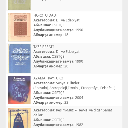
HOROTU DAUT
Акатегориа:
Dil ve Edebiyat
Абызшәа:
OSETÇE
Апубликациатә аамҭа:
1990
Абларҭа аномер:
18
TAZE BESATI
Акатегориа:
Dil ve Edebiyat
Абызшәа:
OSETÇE
Апубликациатә аамҭа:
1990
Абларҭа аномер:
20
AZAMAT KAYTUKO
Акатегориа:
Sosyal Bilimler
(Sosyoloji,Antropoloji,Etnoloji, Etnografya, Felsefe...)
Абызшәа:
OSETÇE
Апубликациатә аамҭа:
2004
Абларҭа аномер:
23
Акатегориа:
Resim-Müzik-Heykel ve diğer Sanat
dalları
Абызшәа:
OSETÇE
Апубликациатә аамҭа:
1982