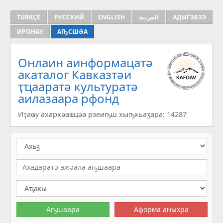
TÜRKÇE
РУССКИЙ
ENGLISH
العربية
АДЫГЭБЗЭ
ИРОНАУ
АҦСШӘА
Онлаин аинформацатә
aкаталог Кавказтәи
ҭҵааратә культуратә
аилазаара рфонд
Иҭаҩу ахархәаҩцәа рзеиҧш хыҧхьаӡара: 14287