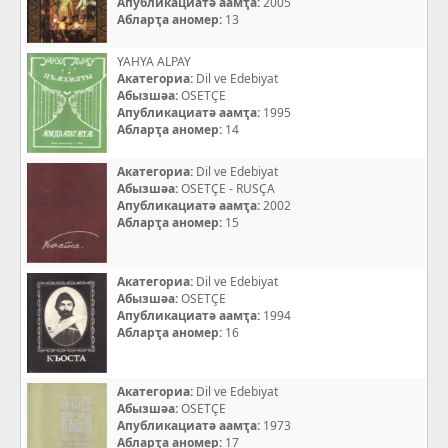
Апубликациатә аамҭа:
2005
Абларҭа аномер:
13
YAHYA ALPAY
Акатегориа:
Dil ve Edebiyat
Абызшәа:
OSETÇE
Апубликациатә аамҭа:
1995
Абларҭа аномер:
14
Акатегориа:
Dil ve Edebiyat
Абызшәа:
OSETÇE - RUSÇA
Апубликациатә аамҭа:
2002
Абларҭа аномер:
15
Акатегориа:
Dil ve Edebiyat
Абызшәа:
OSETÇE
Апубликациатә аамҭа:
1994
Абларҭа аномер:
16
Акатегориа:
Dil ve Edebiyat
Абызшәа:
OSETÇE
Апубликациатә аамҭа:
1973
Абларҭа аномер:
17