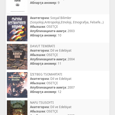
Абларҭа аномер:
9
Акатегориа:
Sosyal Bilimler
(Sosyoloji,Antropoloji,Etnoloji, Etnografya, Felsefe...)
Абызшәа:
OSETÇE
Апубликациатә аамҭа:
2003
Абларҭа аномер:
10
DAVUT TEMIRATI
Акатегориа:
Dil ve Edebiyat
Абызшәа:
OSETÇE
Апубликациатә аамҭа:
2004
Абларҭа аномер:
11
İZETBEG TSOMARTATI
Акатегориа:
Dil ve Edebiyat
Абызшәа:
OSETÇE
Апубликациатә аамҭа:
2007
Абларҭа аномер:
12
NAFU TSUSOYTI
Акатегориа:
Dil ve Edebiyat
Абызшәа:
OSETÇE