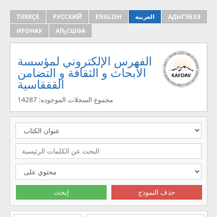
TÜRKÇE
РУССКИЙ
ENGLISH
العربية
АДЫГЭБЗЭ
ИРОНАУ
АҦСШӘА
الفهرس الإلكتروني لمؤسسة
الأبحاث و الثقافة و التضامن
القفقاسية
مجموع السجلات الموجوده: 14287