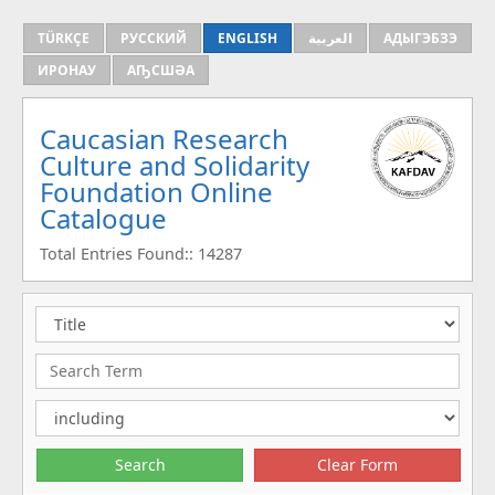
TÜRKÇE
РУССКИЙ
ENGLISH
العربية
АДЫГЭБЗЭ
ИРОНАУ
АҦСШӘА
Caucasian Research
Culture and Solidarity
Foundation Online
Catalogue
Total Entries Found:: 14287