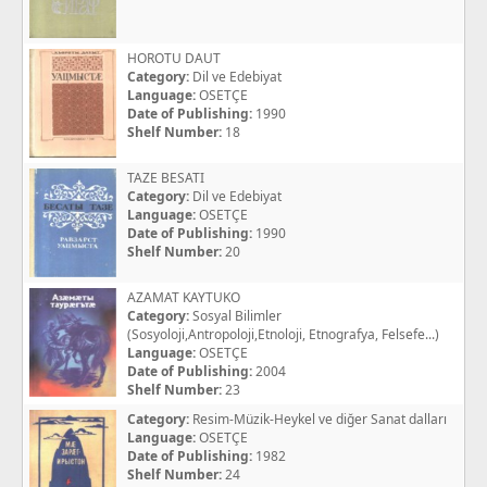
HOROTU DAUT
Category:
Dil ve Edebiyat
Language:
OSETÇE
Date of Publishing:
1990
Shelf Number:
18
TAZE BESATI
Category:
Dil ve Edebiyat
Language:
OSETÇE
Date of Publishing:
1990
Shelf Number:
20
AZAMAT KAYTUKO
Category:
Sosyal Bilimler
(Sosyoloji,Antropoloji,Etnoloji, Etnografya, Felsefe...)
Language:
OSETÇE
Date of Publishing:
2004
Shelf Number:
23
Category:
Resim-Müzik-Heykel ve diğer Sanat dalları
Language:
OSETÇE
Date of Publishing:
1982
Shelf Number:
24