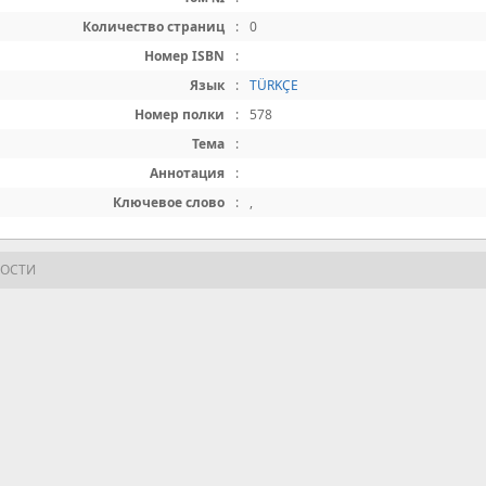
Количество страниц
:
0
Номер ISBN
:
Язык
:
TÜRKÇE
Номер полки
:
578
Тема
:
Аннотация
:
Ключевое слово
:
,
НОСТИ