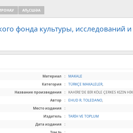
ИРОНАУ
АҦСШӘА
кого фонда культуры, исследований и
Материал
:
MAKALE
Категория
:
TÜRKÇE MAKALELER
,
Название произведения
:
KAHİRE'DE BİR KÖLE ÇERKES KIZIN Hİ
Автор
:
EHUD R. TOLEDANO
,
Место издания
:
Издатель
:
TARİH VE TOPLUM
Дата издания
:
Том №
: