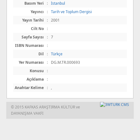
Basım Yeri
:
İstanbul
Yayıncı
:
Tarih ve Toplum Dergisi
Yayın Tarihi
:
2001
Cilt No
:
Sayfa Sayısı
:
7
ISBN Numarası
:
Dil
:
Türkçe
Yer Numarası
:
DG.M.TR.000693
Konusu
:
Açıklama
:
Anahtar Kelime
:
,
© 2015 KAFKAS ARAŞTIRMA KÜLTÜR ve
DAYANIŞMA VAKFI