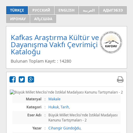
TÜRKÇE
РУССКИЙ
ENGLISH
العربية
АДЫГЭБЗЭ
ИРОНАУ
АҦСШӘА
Kafkas Araştırma Kültür ve
Dayanışma Vakfı Çevrimiçi
Kataloğu
Bulunan Toplam Kayıt: : 14280
Materyal
:
Makale
Kategori
:
Hukuk
,
Tarih
,
Eser Adı
:
Büyük Millet Meclisi'nde İstiklal Madalyası
Kanunu Tartışmaları - 2
Yazar
:
Cihangir Gündoğdu
,